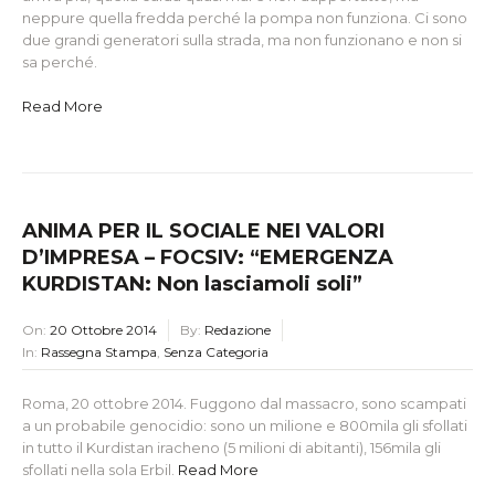
neppure quella fredda perché la pompa non funziona. Ci sono
due grandi generatori sulla strada, ma non funzionano e non si
sa perché.
Read More
ANIMA PER IL SOCIALE NEI VALORI
D’IMPRESA – FOCSIV: “EMERGENZA
KURDISTAN: Non lasciamoli soli”
On:
20 Ottobre 2014
By:
Redazione
In:
Rassegna Stampa
,
Senza Categoria
Roma, 20 ottobre 2014. Fuggono dal massacro, sono scampati
a un probabile genocidio: sono un milione e 800mila gli sfollati
in tutto il Kurdistan iracheno (5 milioni di abitanti), 156mila gli
sfollati nella sola Erbil.
Read More