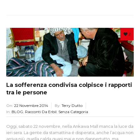
2
La sofferenza condivisa colpisce i rapporti
tra le persone
On:
22 Novembre 2014
By:
Terry Dutto
In:
BLOG
,
Racconti Da Erbil
,
Senza Categoria
Oggi, sabato 22 novembre, nella Ankawa Mall manca la luce da
ieri sera. La gente da stamattina é disperata, anche l’acqua non
arriva più, quella calda quasi mai e non dappertutto, ma