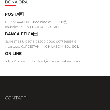
DONA ORA
POSTA
CCP n° 47405006 intestato a: FOCSIV
causale: EMERGENZA KURDISTAN
BANCA ETICA
IBAN: IT 63 U 05018 03200 0000 0017 9669 
intestato: KURDISTAN – NON LASCIAMOLI SOLI
ON LINE
https://focsiv.fundfacility.it/emergenzakurdistan
CONTATTI