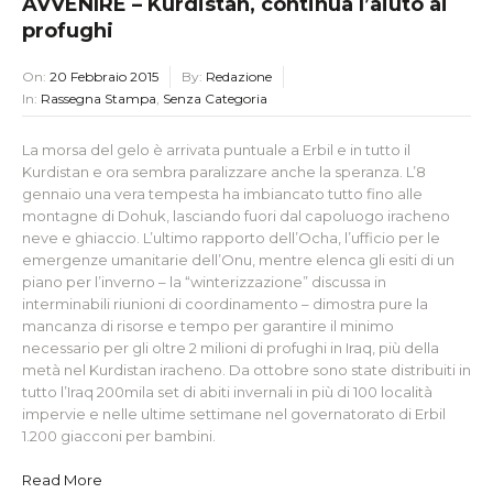
AVVENIRE – Kurdistan, continua l’aiuto ai
profughi
On:
20 Febbraio 2015
By:
Redazione
In:
Rassegna Stampa
,
Senza Categoria
La morsa del gelo è arrivata puntuale a Erbil e in tutto il
Kurdistan e ora sembra paralizzare anche la speranza. L’8
gennaio una vera tempesta ha imbiancato tutto fino alle
montagne di Dohuk, lasciando fuori dal capoluogo iracheno
neve e ghiaccio. L’ultimo rapporto dell’Ocha, l’ufficio per le
emergenze umanitarie dell’Onu, mentre elenca gli esiti di un
piano per l’inverno – la “winterizzazione” discussa in
interminabili riunioni di
coordinamento – dimostra pure la
mancanza di risorse e tempo per garantire il minimo
necessario per gli oltre 2 milioni di profughi in Iraq, più della
metà nel Kurdistan iracheno. Da ottobre sono state distribuiti in
tutto l’Iraq 200mila set di abiti invernali in più di 100 località
impervie e nelle ultime settimane nel governatorato di Erbil
1.200 giacconi per bambini.
Read More